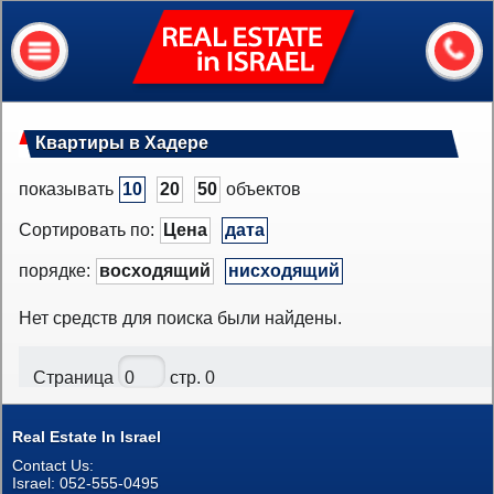
Real
Estate
In
Israel
Главная
Квартиры в Хадере
Обо мне
показывать
10
20
50
объектов
Наши услуги
Сортировать по:
Цена
дата
Об Израиле
порядке:
восходящий
нисходящий
Полезная информация
Нет средств для поиска были найдены.
Сколько стоит мой дом?
Страница
стр. 0
Контакты
Real Estate In Israel
Assets
Contact Us:
Квартиры
Israel: 052-555-0495