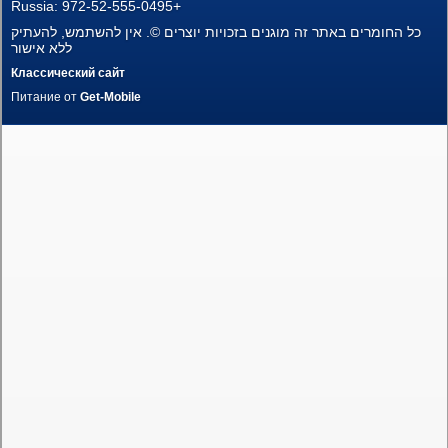
Russia: 972-52-555-0495+
Новостройки
כל החומרים באתר זה מוגנים בזכויות יוצרים ©. אין להשתמש, להעתיק
ללא אישור
Пентхаусы
Классический сайт
Питание от
Get-Mobile
Частные дома
Земельные участки
Коммерческая недвижимость
Languages
עברית
Pусский
English