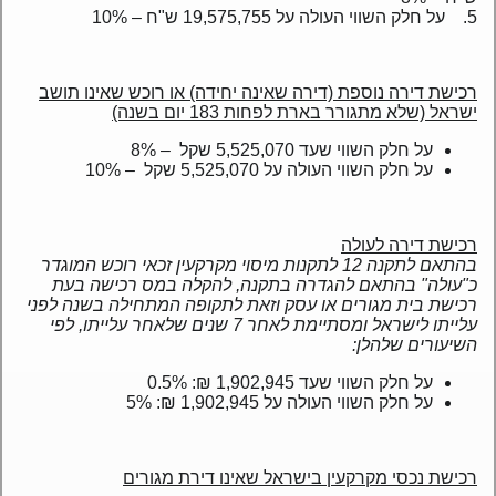
5. על חלק השווי העולה על 19,575,755 ש"ח – 10%
פרויקטים בבניה
פנטהאוזים
רכישת דירה נוספת (דירה שאינה יחידה) או רוכש שאינו תושב
ישראל (שלא מתגורר בארת לפחות 183 יום בשנה)
בתים פרטיים
על חלק השווי שעד 5,525,070 שקל – 8%
על חלק השווי העולה על 5,525,070 שקל – 10%
מגרשים
נדל"ן מסחרי
רכישת דירה לעולה
בהתאם לתקנה 12 לתקנות מיסוי מקרקעין זכאי רוכש המוגדר
Languages
כ"עולה" בהתאם להגדרה בתקנה, להקלה במס רכישה בעת
רכישת בית מגורים או עסק וזאת לתקופה המתחילה בשנה לפני
עברית
עלייתו לישראל ומסתיימת לאחר 7 שנים שלאחר עלייתו, לפי
השיעורים שלהלן:
Pусский
על חלק השווי שעד 1,902,945 ₪: 0.5%
על חלק השווי העולה על 1,902,945 ₪: 5%
English
רכישת נכסי מקרקעין בישראל שאינו דירת מגורים