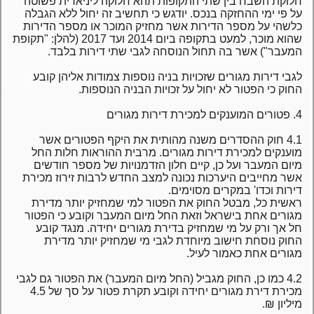
חלוקת השבח בין שתי התקופות תהא חלוקה ליניארית פשוטה
על פי ימי ההחזקה בנכס. יודגש כי תחשיב זה יחול ללא הגבלה
כלשהי על מספר הדירות אשר מחזיק המוכר או מספר הדירות
שהוא מוכר, למעט בתקופה ביום 2014 ועד 2017 (להלן: "תקופת
המעבר") אשר בה תחול הנוסחה לגבי שתי דירות בלבד.
לגבי דירות מגורים שזכויות בניה נוספות צמודות אליהן קובע
החוק כי הפטור לא יחול על זכויות הבניה הנוספות.
4. פטורים המוענקים למכירת דירות מגורים
4.1 חוק ההסדרים משנה מהותית את היקף הפטורים אשר
מוענקים למכירת דירות מגורים. מרבית ההוראות חלות החל
מיום המעבר ועל כן, קיים חלון הזדמנויות של מספר חודשים
אשר מחייבים היערכות נכונה למצב החדש לרבות זירוז מכירת
דירות וכדו' במקרים מסוימים.
ראשית כל, מבטל החוק את הפטור למי שמחזיק יותר מדירת
מגורים אחת בישראל וזאת החל מיום המעבר וקובע כי הפטור
חל אך ורק על מי שמחזיק בדירת מגורים יחידה. מנגד קובע
החוק נוסחת חישוב מיוחדת לגבי מי שמחזיק יותר מדירת
מגורים אחת כאמור לעיל.
4.2 כמו כן, החוק מגביל (החל מיום המעבר) את הפטור גם לגבי
מכירת דירת מגורים יחידה וקובע תקרת פטור על סך של 4.5
מיליון ₪.