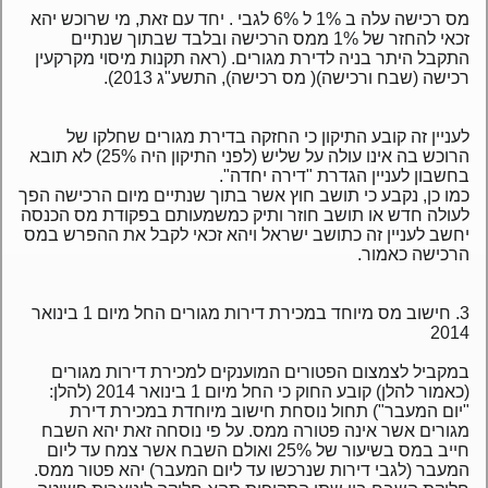
מס רכישה עלה ב 1% ל 6% לגבי . יחד עם זאת, מי שרוכש יהא
זכאי להחזר של 1% ממס הרכישה ובלבד שבתוך שנתיים
התקבל היתר בניה לדירת מגורים. (ראה תקנות מיסוי מקרקעין
רכישה (שבח ורכישה)( מס רכישה), התשע"ג 2013).
לעניין זה קובע התיקון כי החזקה בדירת מגורים שחלקו של
הרוכש בה אינו עולה על שליש (לפני התיקון היה 25%) לא תובא
בחשבון לעניין הגדרת "דירה יחדה".
כמו כן, נקבע כי תושב חוץ אשר בתוך שנתיים מיום הרכישה הפך
לעולה חדש או תושב חוזר ותיק כמשמעותם בפקודת מס הכנסה
יחשב לעניין זה כתושב ישראל ויהא זכאי לקבל את ההפרש במס
הרכישה כאמור.
3. חישוב מס מיוחד במכירת דירות מגורים החל מיום 1 בינואר
2014
במקביל לצמצום הפטורים המוענקים למכירת דירות מגורים
(כאמור להלן) קובע החוק כי החל מיום 1 בינואר 2014 (להלן:
"יום המעבר") תחול נוסחת חישוב מיוחדת במכירת דירת
מגורים אשר אינה פטורה ממס. על פי נוסחה זאת יהא השבח
חייב במס בשיעור של 25% ואולם השבח אשר צמח עד ליום
המעבר (לגבי דירות שנרכשו עד ליום המעבר) יהא פטור ממס.