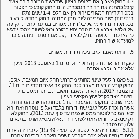
4.7 החוק מאריך את תקופת הצינון שנדרשת ממוכר דירה אשר
קיבל כמתנה את הדירה הנמכרת. היום החוק קובע כי הפטור
במכירת דירת המגורים יחול רק אם חלפו 1-4 שנים (תלוי
בנסיבות) מיום המכירה ליום מתן המתנה. החוק החדש קובע כי
בכל מקרה נדרש מי שקיבל דירת מגורים במתנה לחכות תקופה
של שלוש- ארבע שנים טרם יהא המוכר זכאי לפטור ממס. יודגש
כי הארכת התקופה תחול, לכאורה, גם אם המתנה ניתנה עובר
למועד אישור החוק.
5. הוראת מעבר לגבי מכירת דירות מגורים
כעקרון הוראות תיקון החוק יחולו מיום 1 באוגוסט 2013 ואילך,
אלא אם כן נקבע אחרת.
5.1 כאמור לעיל שינוי מהותי מתרחש החל מיום המעבר. אולם,
החוק קובע הוראות מעבר לגבי התקופה אשר תסתיים ביום 31
בדצמבר 2017. הוראות המעבר חשובות ביותר ומסבוכות
וחשוב מאד לקבל יעוץ מקצועי בעניין.
נזכיר שוב כי בתקופת המעבר תחול נוסחת החישוב המיוחדת
אשר הוזכרה לעיל לגבי שתי דירות בלבד (על פי נוסחה זאת יהא
זכאי המוכר לפטור ממס שצמח עד סוף שנת 2013). החוק לא
רק שמגביל הוראה זאת לשתי דירות אלא מסייג אותה בתנאים
אלו (במצטבר):
5.1.1 המוכר היה זכאי לפטור לפי סעיף 49 ב(1) לגבי דירה אחת
לפחות (היינו שלא מכר בארבע השנים האחרונות דירה אחרת