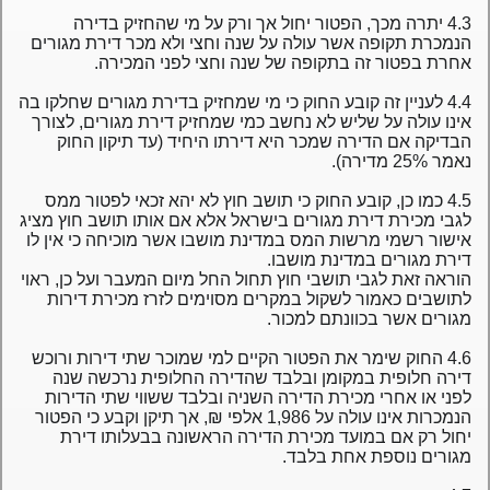
4.3 יתרה מכך, הפטור יחול אך ורק על מי שהחזיק בדירה
הנמכרת תקופה אשר עולה על שנה וחצי ולא מכר דירת מגורים
אחרת בפטור זה בתקופה של שנה וחצי לפני המכירה.
4.4 לעניין זה קובע החוק כי מי שמחזיק בדירת מגורים שחלקו בה
אינו עולה על שליש לא נחשב כמי שמחזיק דירת מגורים, לצורך
הבדיקה אם הדירה שמכר היא דירתו היחיד (עד תיקון החוק
נאמר 25% מדירה).
4.5 כמו כן, קובע החוק כי תושב חוץ לא יהא זכאי לפטור ממס
לגבי מכירת דירת מגורים בישראל אלא אם אותו תושב חוץ מציג
אישור רשמי מרשות המס במדינת מושבו אשר מוכיחה כי אין לו
דירת מגורים במדינת מושבו.
הוראה זאת לגבי תושבי חוץ תחול החל מיום המעבר ועל כן, ראוי
לתושבים כאמור לשקול במקרים מסוימים לזרז מכירת דירות
מגורים אשר בכוונתם למכור.
4.6 החוק שימר את הפטור הקיים למי שמוכר שתי דירות ורוכש
דירה חלופית במקומן ובלבד שהדירה החלופית נרכשה שנה
לפני או אחרי מכירת הדירה השניה ובלבד ששווי שתי הדירות
הנמכרות אינו עולה על 1,986 אלפי ₪, אך תיקן וקבע כי הפטור
יחול רק אם במועד מכירת הדירה הראשונה בבעלותו דירת
מגורים נוספת אחת בלבד.