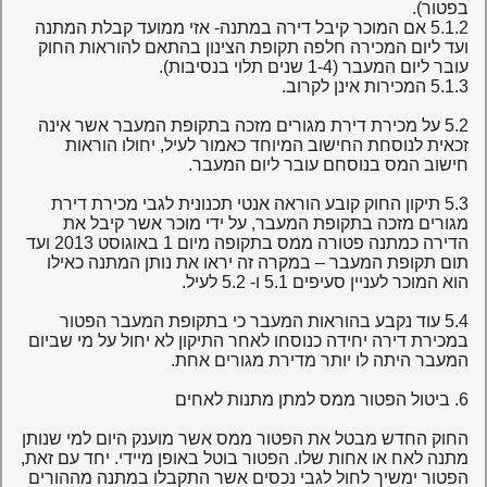
בפטור).
5.1.2 אם המוכר קיבל דירה במתנה- אזי ממועד קבלת המתנה
ועד ליום המכירה חלפה תקופת הצינון בהתאם להוראות החוק
עובר ליום המעבר (1-4 שנים תלוי בנסיבות).
5.1.3 המכירות אינן לקרוב.
5.2 על מכירת דירת מגורים מזכה בתקופת המעבר אשר אינה
זכאית לנוסחת החישוב המיוחד כאמור לעיל, יחולו הוראות
חישוב המס בנוסחם עובר ליום המעבר.
5.3 תיקון החוק קובע הוראה אנטי תכנונית לגבי מכירת דירת
מגורים מזכה בתקופת המעבר, על ידי מוכר אשר קיבל את
הדירה כמתנה פטורה ממס בתקופה מיום 1 באוגוסט 2013 ועד
תום תקופת המעבר – במקרה זה יראו את נותן המתנה כאילו
הוא המוכר לעניין סעיפים 5.1 ו- 5.2 לעיל.
5.4 עוד נקבע בהוראות המעבר כי בתקופת המעבר הפטור
במכירת דירה יחידה כנוסחו לאחר התיקון לא יחול על מי שביום
המעבר היתה לו יותר מדירת מגורים אחת.
6. ביטול הפטור ממס למתן מתנות לאחים
החוק החדש מבטל את הפטור ממס אשר מוענק היום למי שנותן
מתנה לאח או אחות שלו. הפטור בוטל באופן מיידי. יחד עם זאת,
הפטור ימשיך לחול לגבי נכסים אשר התקבלו במתנה מההורים