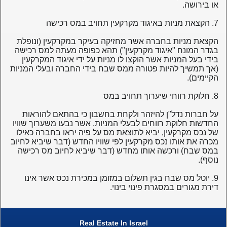
או בירושה.
7. הקצאת מניות באיגוד מקרקעין תחויב במס רכישה
הקצאת מניות בחברה אשר מחזיקה בעיקר במקרקעין (ונופלת
בגדר המונח "איגוד מקרקעין") תהא כפופה מעתה למס רכישה
בידי בעל המניות אשר הוקצו לו מניות על ידי איגוד המקרקעין
(אך תמשיך להיות פטורה ממס שבח בידי החברה ובעלי המניות
הקיימים).
8. חלוקת רווחי שיערוך תחויב במס
על חברות נדל"ן להיזהר ולקחת בחשבון כי בהתאם להוראות
החדשות חלוקת רווחים לבעלי המניות, אשר נבעו משערוך שוויו
של נכס מקרקעין, יביא לתוצאת מס על פיה יראו בחברה כאילו
מכרה את אותו נכס מקרקעין לפי שוויו החדש (דבר שיביא לחיוב
במס שבח) ורכשה אותו מחדש (דבר שיביא לחיוב מס רכישה
נוסף).
9. יוטל מס שבח בגין תשלום במזומן במכירת נכס אשר אינו
דירת מגורים במסגרת פינוי בינוי.
Real Estate In Israel