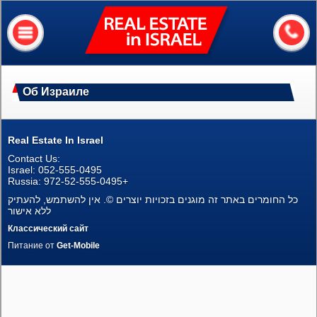
Real
Estate
In
Israel
Главная
Об Израиле
Обо мне
Наши услуги
Real Estate In Israel
Contact Us:
Об Израиле
Israel: 052-555-0495
Russia: 972-52-555-0495+
Полезная информация
כל החומרים באתר זה מוגנים בזכויות יוצרים ©. אין להשתמש, להעתיק
ללא אישור
Сколько стоит мой дом?
Классический сайт
Питание от
Get-Mobile
Контакты
Assets
Квартиры